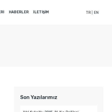
ERI
HABERLER
İLETIŞIM
TR
|
EN
Son Yazılarımız