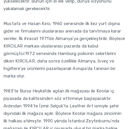
yükselecektir. Bunun için el ele verip, dünya vizyonunu
yakalamak gerekecektir.
Mustafa ve Hasan Kırcı, 1960 senesinde ilk kez yurt dışına
gider ve firmalarını uluslararası arenada da tanıtmaya karar
verirler. İlk ihracat 1971’de Almanya'ya gerçekleştirilir. Böylece
KIRCILAR markası uluslararası pazarda da kabul
görmüştür.1972 senesinde Hamburg polisinin ceketlerini
diken KIRCILAR, daha sonra özellikle Almanya, İsveç ve
İngiltere'ye ürünlerini pazarlayarak Avrupa'da tanınan bir
marka olur.
1983’te Bursa Heykel’de açılan ilk mağazası ile Kırcılar iç
piyasada da kalitesinden söz ettirmeye başlayacaktır.
Ardından 1994’te İzmir Selçuk’ta Leather Art ismiyle şehir
dışındaki ilk mağaza açılır. Böylece Kırcılar mağaza zincirinin
ilk halkası atılmıştır. 1990 yılında İstanbul Zeytinburnu’nda
mağazası ile KIRCILAR iç piyasada ulusal bir marka haline