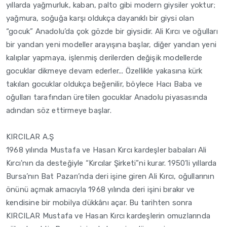
yıllarda yağmurluk, kaban, palto gibi modern giysiler yoktur;
yağmura, soğuğa karşı oldukça dayanıklı bir giysi olan
“gocuk” Anadolu’da çok gözde bir giysidir. Ali Kırcı ve oğulları
bir yandan yeni modeller arayışına başlar, diğer yandan yeni
kalıplar yapmaya, işlenmiş derilerden değişik modellerde
gocuklar dikmeye devam ederler... Özellikle yakasına kürk
takılan gocuklar oldukça beğenilir, böylece Hacı Baba ve
oğulları tarafından üretilen gocuklar Anadolu piyasasında
adından söz ettirmeye başlar.
KIRCILAR A.Ş
1968 yılında Mustafa ve Hasan Kırcı kardeşler babaları Ali
Kırcı'nın da desteğiyle “Kırcılar Şirketi”ni kurar. 1950’li yıllarda
Bursa’nın Bat Pazarı’nda deri işine giren Ali Kırcı, oğullarının
önünü açmak amacıyla 1968 yılında deri işini bırakır ve
kendisine bir mobilya dükkânı açar. Bu tarihten sonra
KIRCILAR Mustafa ve Hasan Kırcı kardeşlerin omuzlarında